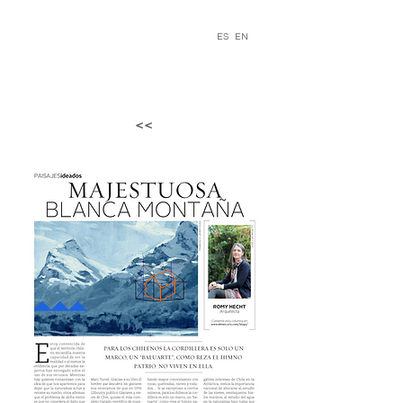
ROMY
ES
EN
HECHT
<<